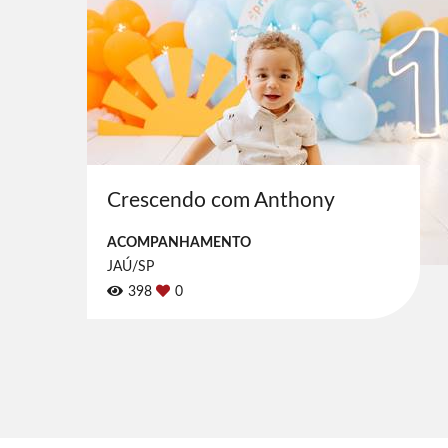
Crescendo com Anthony
ACOMPANHAMENTO
JAÚ/SP
398
0