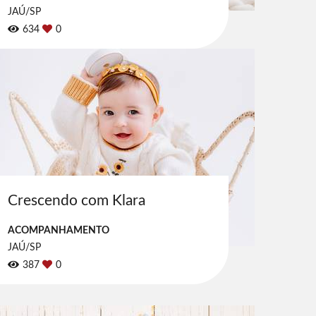
JAÚ/SP
634
0
Crescendo com Klara
ACOMPANHAMENTO
JAÚ/SP
387
0