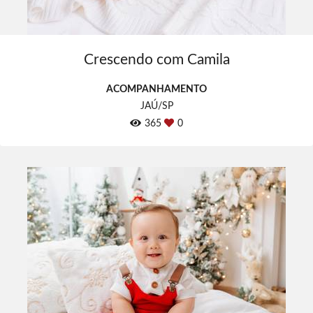
Crescendo com Camila
ACOMPANHAMENTO
JAÚ/SP
365
0