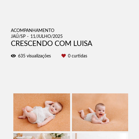
ACOMPANHAMENTO
JAÚ/SP
11/JULHO/2025
CRESCENDO COM LUISA
635
visualizações
0
curtidas