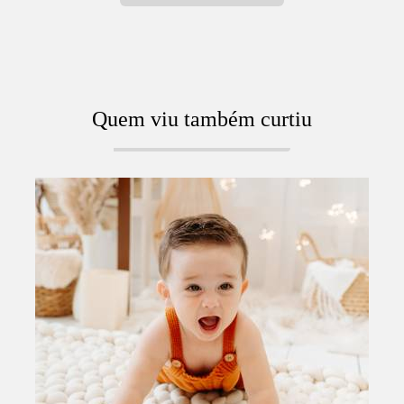
Quem viu também curtiu